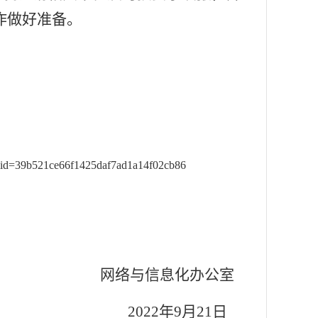
作做好准备。
ow&id=39b521ce66f1425daf7ad1a14f02cb86
网络与信息化办公室
2022
年
9
月
21
日