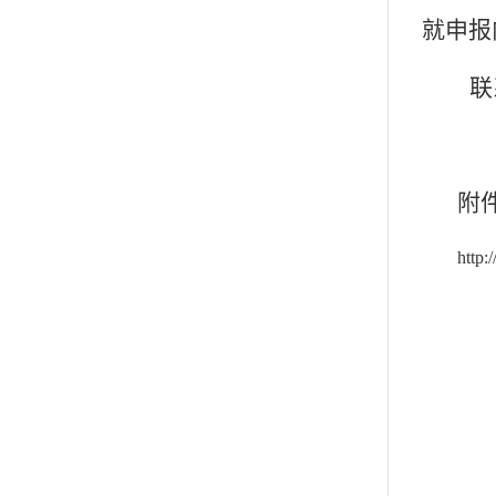
就申报
联
附
http: