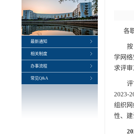
各
最新通知
按
相关制度
学网络
办事流程
求评审
常见Q&A
评
2023-2
组织网
性、建
20