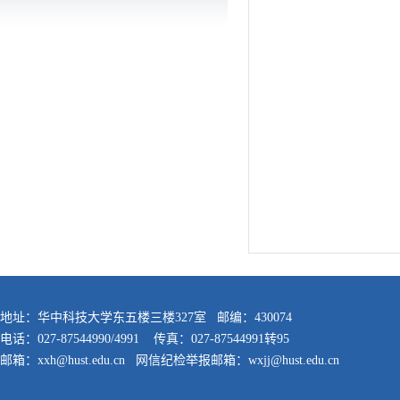
地址：华中科技大学东五楼三楼327室 邮编：430074
电话：027-87544990/4991 传真：027-87544991转95
邮箱：xxh@hust.edu.cn 网信纪检举报邮箱：wxjj@hust.edu.cn