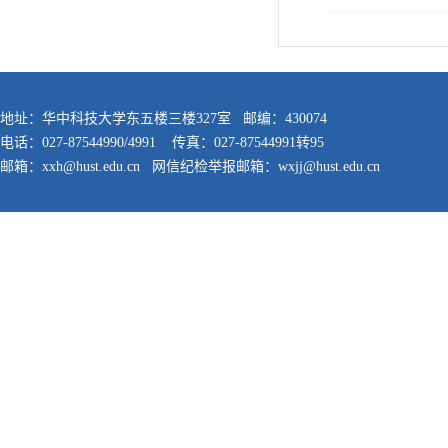
地址：华中科技大学东五楼三楼327室 邮编：430074
电话：027-87544990/4991 传真：027-87544991转95
邮箱：xxh@hust.edu.cn 网信纪检举报邮箱：wxjj@hust.edu.cn